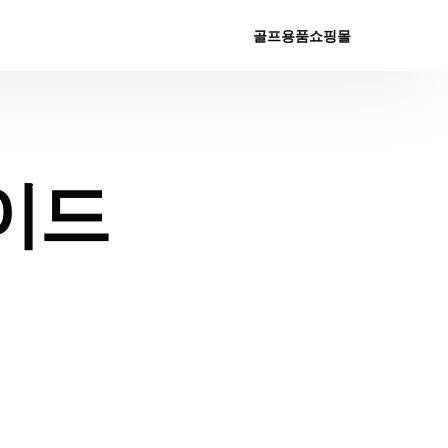
골프용품쇼핑몰
이드