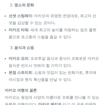
명소와 문화
선셋 스팅레이
: 마카오의 유명한 전망대로, 최고의 선
셋을 감상할 수 있는 곳이다.
마카오 타워
: 세계 최고의 높이를 자랑하는 점프 플랫
폼으로 초고층의 스릴을 즐길 수 있다.
음식과 쇼핑
마카오 요리
: 포르투갈 음식과 중식이 조화로운 마카오
음식은 반드시 맛봐야 할 가치가 있다.
본점 스트리트
: 쇼핑과 맛집이 있는 번화가로, 후지애
야시장과 현지 특산품을 만날 수 있다.
마카오 여행의 결론
마카오는 동양과 서양의 아름다운 조화를 만나볼 수 있는
독특한 여행지이다.
마카오 페리
를 타고 이 곳을 방문하