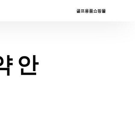
골프용품쇼핑몰
약 안